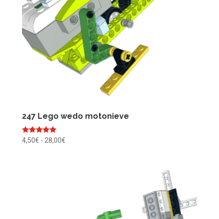
247 Lego wedo motonieve
Valorado
Rango
4,50
€
-
28,00
€
con
de
5.00
de 5
precios:
desde
4,50€
hasta
28,00€