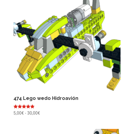
hasta
30,00€
474 Lego wedo Hidroavión
Valorado
Rango
5,00
€
-
30,00
€
con
de
5.00
de 5
precios:
desde