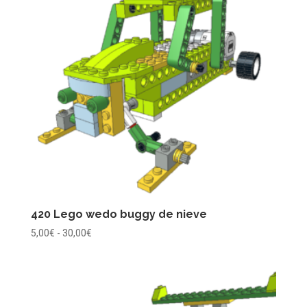
30,00€
420 Lego wedo buggy de nieve
Rango
5,00
€
-
30,00
€
de
precios:
desde
5,00€