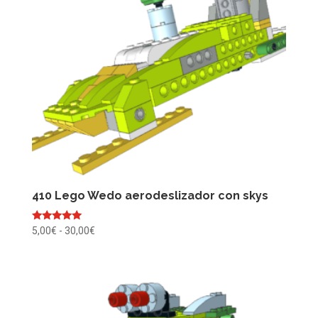
410 Lego Wedo aerodeslizador con skys
Valorado
Rango
5,00
€
-
30,00
€
con
de
5.00
de 5
precios:
desde
5,00€
hasta