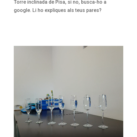
Torre inclinada de Pisa, si no, busca-ho a
google. Li ho expliques als teus pares?