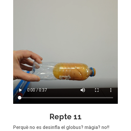
Repte 11
Perquè no es desinfla el globus? màgia? no!!