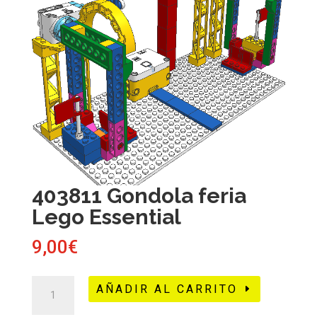
403811 Gondola feria
Lego Essential
9,00
€
403811
AÑADIR AL CARRITO
Gondola