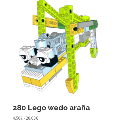
desde
4,50€
hasta
28,00€
280 Lego wedo araña
Rango
4,50
€
-
28,00
€
de