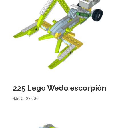
225 Lego Wedo escorpión
Rango
4,50
€
-
28,00
€
de
precios:
desde
4,50€