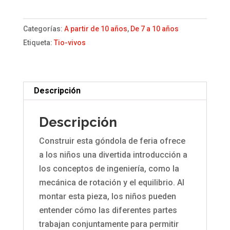
feria
Lego
Categorías:
A partir de 10 años
,
De 7 a 10 años
Essential
Etiqueta:
Tio-vivos
cantidad
Descripción
Descripción
Construir esta góndola de feria ofrece
a los niños una divertida introducción a
los conceptos de ingeniería, como la
mecánica de rotación y el equilibrio. Al
montar esta pieza, los niños pueden
entender cómo las diferentes partes
trabajan conjuntamente para permitir