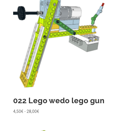
hasta
28,00€
022 Lego wedo lego gun
Rango
4,50
€
-
28,00
€
de
precios: