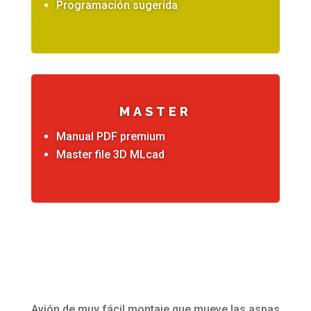
Programación sugerida
MASTER
Manual PDF premium
Master file 3D MLcad
Avión de muy fácil montaje que mueve las aspas