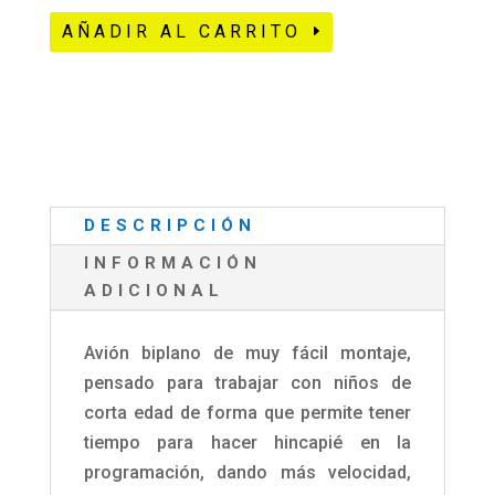
-
Wedo
AÑADIR AL CARRITO
Premium
avión
cantidad
biplano
-
Master
3D
cantidad
DESCRIPCIÓN
INFORMACIÓN
ADICIONAL
Avión biplano de muy fácil montaje,
pensado para trabajar con niños de
corta edad de forma que permite tener
tiempo para hacer hincapié en la
programación, dando más velocidad,