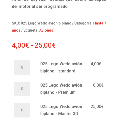
del motor al ser programado
SKU:
025 Lego Wedo avión biplano
Categoría:
Hasta 7
años
Etiqueta:
Aviones
Rango
4,00
€
-
25,00
€
de
precios:
025
025 Lego Wedo avión
4,00
€
desde
Lego
biplano - standard
4,00€
Wedo
hasta
avión
025
025 Lego Wedo avión
10,00
€
25,00€
biplano
Lego
biplano - Premium
-
Wedo
standard
avión
025
025 Lego Wedo avión
25,00
€
cantidad
biplano
Lego
biplano - Master 3D