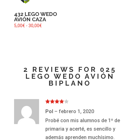
432 LEGO WEDO
AVIÓN CAZA
Rango
5,00
€
-
30,00
€
de
precios:
desde
5,00€
hasta
2 REVIEWS FOR
025
30,00€
LEGO WEDO AVIÓN
BIPLANO
Valorado
Pol
–
febrero 1, 2020
con
4
de
5
Probé con mis alumnos de 1º de
primaria y acerté, es sencillo y
además aprenden muchísimo.