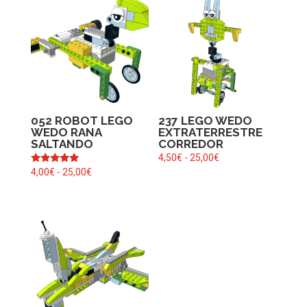
052 ROBOT LEGO
237 LEGO WEDO
WEDO RANA
EXTRATERRESTRE
SALTANDO
CORREDOR
Rango
4,50
€
-
25,00
€
Valorado
Rango
4,00
€
-
25,00
€
de
con
de
precios:
5.00
de 5
precios:
desde
desde
4,50€
4,00€
hasta
hasta
25,00€
25,00€