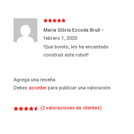
Valorado
Maria Glòria Escoda Brull
–
con
5
de 5
febrero 1, 2020
!Que bonito, les ha encantado
construir este robot!
Agrega una reseña
Debes
acceder
para publicar una valoración.
(
2
valoraciones de clientes)
Valorado
con
4.50
de 5 en
base a