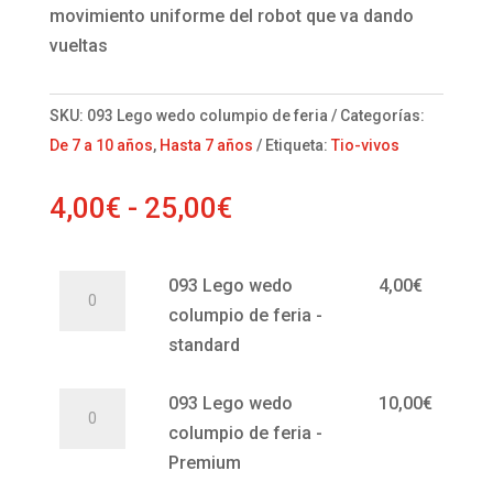
movimiento uniforme del robot que va dando
vueltas
SKU:
093 Lego wedo columpio de feria
Categorías:
De 7 a 10 años
,
Hasta 7 años
Etiqueta:
Tio-vivos
Rango
4,00
€
-
25,00
€
de
precios:
093
093 Lego wedo
4,00
€
desde
Lego
columpio de feria -
4,00€
wedo
standard
hasta
columpio
25,00€
093
de
093 Lego wedo
10,00
€
Lego
feria
columpio de feria -
wedo
-
Premium
columpio
standard