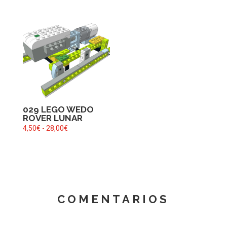
precios:
precios:
desde
desde
4,50€
4,00€
hasta
hasta
28,00€
25,00€
029 LEGO WEDO
ROVER LUNAR
Rango
4,50
€
-
28,00
€
de
precios:
desde
4,50€
hasta
COMENTARIOS
28,00€