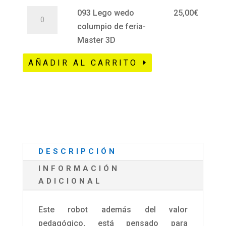
093
de
093 Lego wedo
25,00
€
cantidad
Lego
feria
columpio de feria-
wedo
-
Master 3D
columpio
Premium
AÑADIR AL CARRITO
de
cantidad
feria-
Master
3D
cantidad
DESCRIPCIÓN
INFORMACIÓN
ADICIONAL
Este robot además del valor
pedagógico, está pensado para