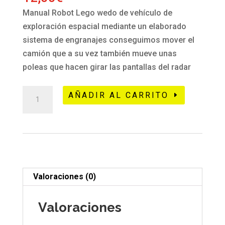
Manual Robot Lego wedo de vehículo de
exploración espacial mediante un elaborado
sistema de engranajes conseguimos mover el
camión que a su vez también mueve unas
poleas que hacen girar las pantallas del radar
271
AÑADIR AL CARRITO
Lego
wedo
camión
radar
-
Premium
Valoraciones (0)
cantidad
Valoraciones