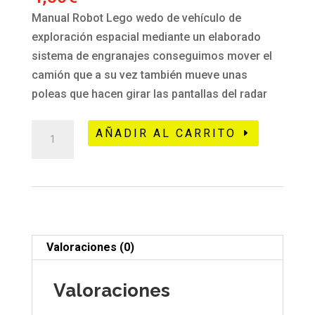
Manual Robot Lego wedo de vehículo de
exploración espacial mediante un elaborado
sistema de engranajes conseguimos mover el
camión que a su vez también mueve unas
poleas que hacen girar las pantallas del radar
271
AÑADIR AL CARRITO
Lego
wedo
camión
radar
-
standard
Valoraciones (0)
cantidad
Valoraciones