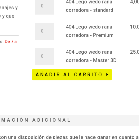
404
404 Lego wedo rana
4,0
desde
anajes y
Lego
corredora - standard
4,00€
s y que
wedo
hasta
rana
404
404 Lego wedo rana
10,
25,00€
corredora
Lego
corredora - Premium
as:
De 7 a
-
wedo
standard
rana
404
404 Lego wedo rana
25,
cantidad
corredora
Lego
corredora - Master 3D
-
wedo
AÑADIR AL CARRITO
Premium
rana
cantidad
corredora
-
Master
3D
cantidad
RMACIÓN ADICIONAL
con una disposición de piezas que le hace ganar en cuanto a