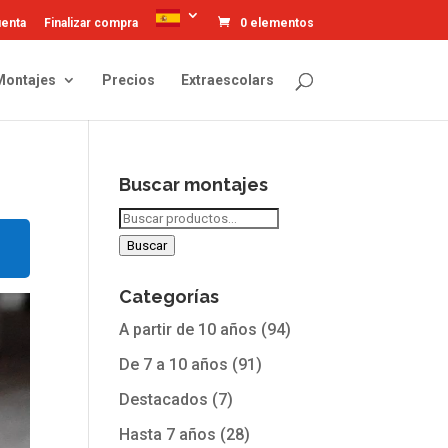
uenta
Finalizar compra
0 elementos
Montajes
Precios
Extraescolars
Buscar montajes
Buscar
por:
Buscar
Categorías
A partir de 10 años
(94)
De 7 a 10 años
(91)
Destacados
(7)
Hasta 7 años
(28)