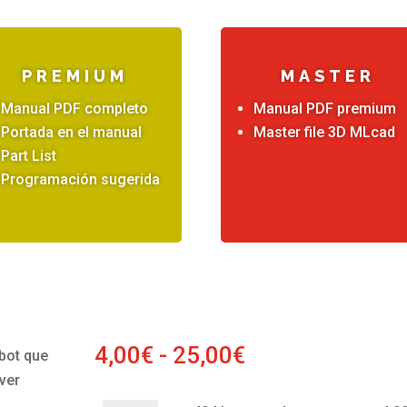
PREMIUM
MASTER
Manual PDF completo
Manual PDF premium
Portada en el manual
Master file 3D MLcad
Part List
Programación sugerida
Rango
4,00
€
-
25,00
€
bot que
de
ver
precios: