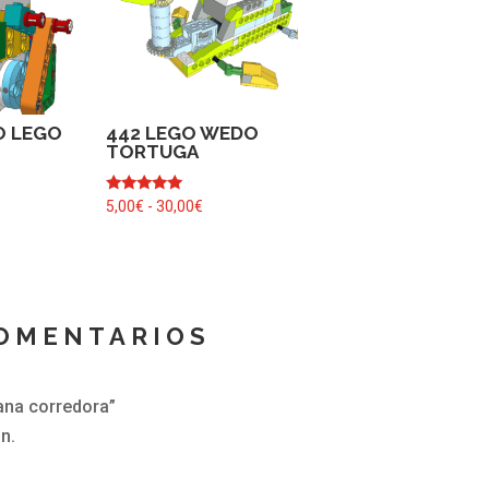
O LEGO
442 LEGO WEDO
TORTUGA
Valorado
Rango
5,00
€
-
30,00
€
con
de
5.00
de 5
precios:
desde
5,00€
OMENTARIOS
hasta
30,00€
ana corredora”
n.