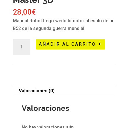
28,00
€
Manual Robot Lego wedo bimotor al estilo de un
B52 de la segunda guerra mundial
415
AÑADIR AL CARRITO
Lego
wedo
bombardero
B52
-
Master
Valoraciones (0)
3D
cantidad
Valoraciones
No hay valoraciones aún.