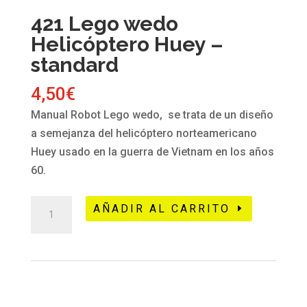
421 Lego wedo
Helicóptero Huey –
standard
4,50
€
Manual Robot Lego wedo, se trata de un diseño
a semejanza del helicóptero norteamericano
Huey usado en la guerra de Vietnam en los años
60.
421
AÑADIR AL CARRITO
Lego
wedo
Helicóptero
Huey
-