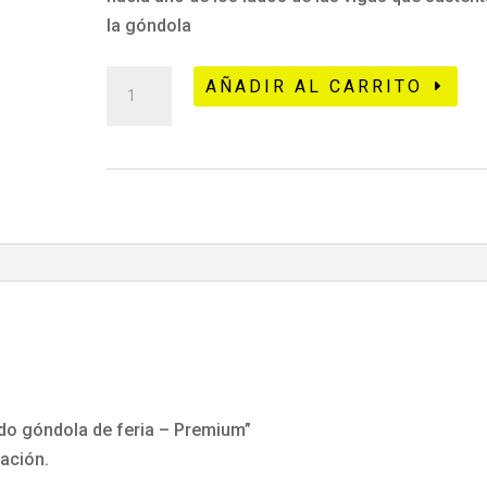
la góndola
444
AÑADIR AL CARRITO
Lego
wedo
góndola
de
feria
-
Premium
cantidad
edo góndola de feria – Premium”
ración.