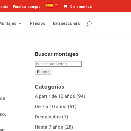
uenta
Finalizar compra
0 elementos
Montajes
Precios
Extraescolars
Buscar montajes
Buscar
por:
Buscar
Categorías
A partir de 10 años
(94)
 de
De 7 a 10 años
(91)
so,
Destacados
(7)
Hasta 7 años
(28)
tan