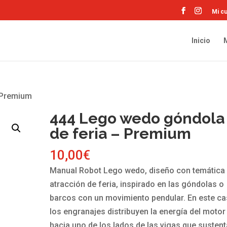
Mi c
Inicio
 Premium
444 Lego wedo góndola
de feria – Premium
10,00
€
Manual Robot Lego wedo, diseño con temática
atracción de feria, inspirado en las góndolas o
barcos con un movimiento pendular. En este ca
los engranajes distribuyen la energía del motor
hacia uno de los lados de las vigas que susten