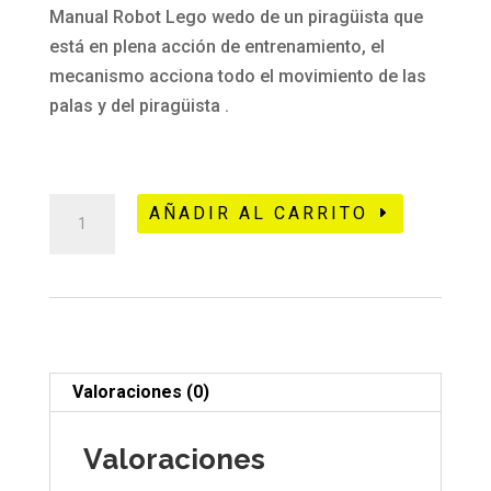
Manual Robot Lego wedo de un piragüista que
está en plena acción de entrenamiento, el
mecanismo acciona todo el movimiento de las
palas y del piragüista .
449
AÑADIR AL CARRITO
Lego
wedo
piraguista
-
standard
cantidad
Valoraciones (0)
Valoraciones