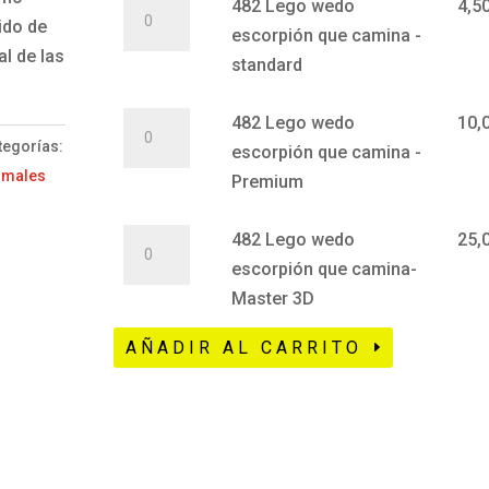
482
482 Lego wedo
4,5
desde
ido de
Lego
escorpión que camina -
4,50€
al de las
wedo
standard
hasta
escorpión
25,00€
482
que
482 Lego wedo
10,
tegorías:
Lego
camina
escorpión que camina -
imales
wedo
-
Premium
escorpión
standard
482
que
482 Lego wedo
25,
cantidad
Lego
camina
escorpión que camina-
wedo
-
Master 3D
escorpión
Premium
AÑADIR AL CARRITO
que
cantidad
camina-
Master
3D
cantidad