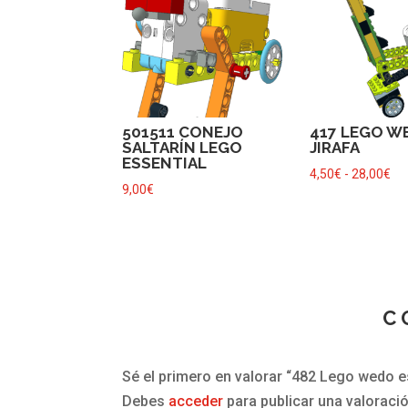
501511 CONEJO
417 LEGO W
SALTARÍN LEGO
JIRAFA
ESSENTIAL
Ra
4,50
€
-
28,00
€
9,00
€
de
pre
de
4,
ha
28
C
Sé el primero en valorar “482 Lego wedo 
Debes
acceder
para publicar una valoració