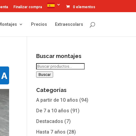
uenta
Finalizar compra
0 elementos
Montajes
Precios
Extraescolars
Buscar montajes
Buscar
NA
por:
Buscar
Categorías
A partir de 10 años
(94)
De 7 a 10 años
(91)
Destacados
(7)
Hasta 7 años
(28)