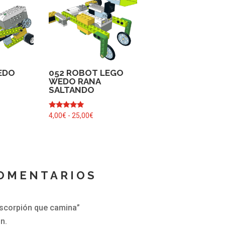
EDO
052 ROBOT LEGO
WEDO RANA
SALTANDO
ngo
Valorado
Rango
4,00
€
-
25,00
€
cios:
con
de
5.00
sde
de 5
precios:
50€
desde
sta
4,00€
,00€
OMENTARIOS
hasta
25,00€
escorpión que camina”
n.