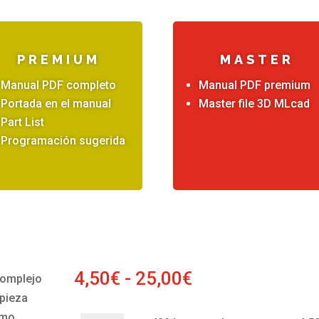
PREMIUM
MASTER
Manual PDF completo
Manual PDF premium
Portada en el manual
Master file 3D MLcad
Part List
Programación sugerida
Rango
4,50
€
-
25,00
€
complejo
de
 pieza
precios:
smo