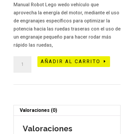
Manual Robot Lego wedo vehículo que
aprovecha la energía del motor, mediante el uso
de engranajes específicos para optimizar la
potencia hacia las ruedas traseras con el uso de
un engranaje pequeño para hacer rodar más
rápido las ruedas,
483
AÑADIR AL CARRITO
Lego
wedo
Dragster
car-
Master
3D
Valoraciones (0)
cantidad
Valoraciones